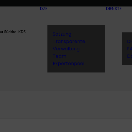
DZE
DIENSTE
Satzung
Transparente
D
Verwaltung
F
Team
D
Expertenpool