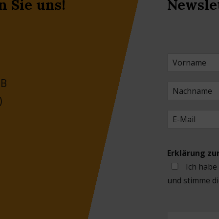
n Sie uns!
Newsle
 B
)
Erklärung z
Ich habe
und stimme di