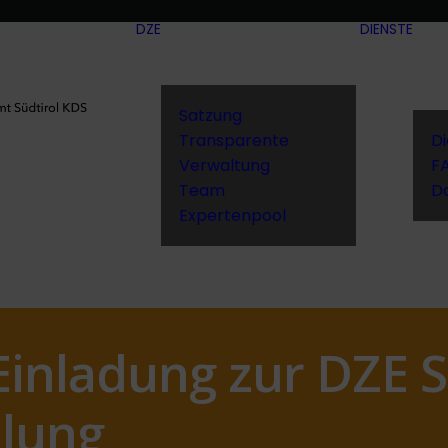
DZE
DIENSTE
Satzung
Transparente
D
Verwaltung
F
Team
D
Expertenpool
Einladung zur DZE S
lung