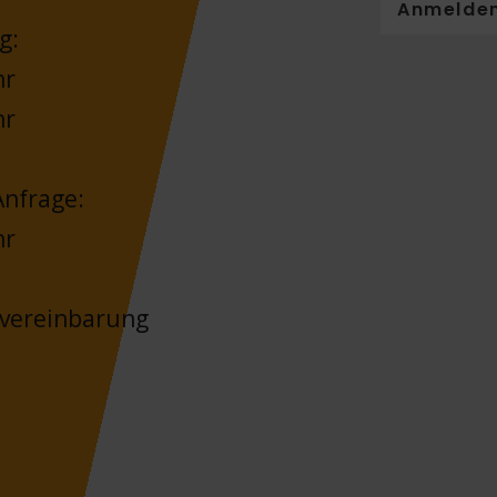
Anmelde
g:
hr
hr
nfrage:
hr
nvereinbarung