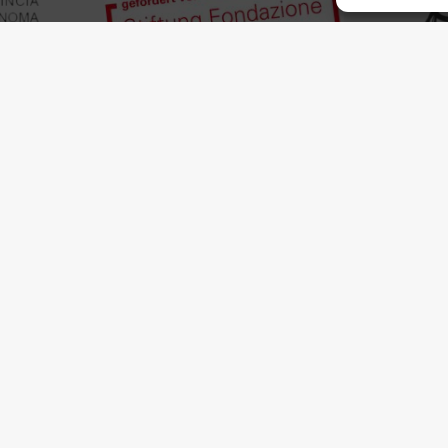
it Network-CSV Trentino für die Bereitstellung von Texten
rials genauso wie dem Amt für Außenbeziehungen und Ehre
er Arbeit, im Besonderen für seinen sachkundigen Rat und r
Dank richten wir an unsere Partner und Sponsoren, namentlic
er Südtiroler Landesregierung für die kostenlose Zurverfü
 94139550217 | MwSt.-Nr.
privacy
18