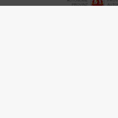
Unser besonderer Dank gilt dem Non Prof
Unterstützung beim Aufbau des Datenmate
aktive Bereitschaft zur Unterstützung unser
Südtiroler Verhältnisse. Einen herzlichen 
finanzielle Unterstützung und d
© 2020 DZE Südtirol KDS | St.-Nr.
030811202