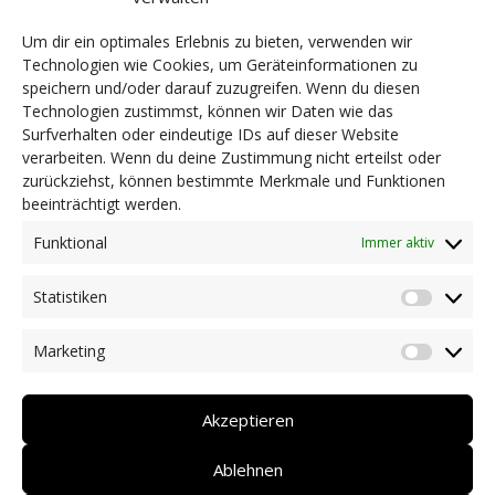
Dank richten wir an unsere Partner und
Sponsoren, namentlich der Stiftung Südtiroler
Um dir ein optimales Erlebnis zu bieten, verwenden wir
Sparkasse für die finanzielle Unterstützung und
Technologien wie Cookies, um Geräteinformationen zu
der Südtiroler Landesregierung für die
speichern und/oder darauf zuzugreifen. Wenn du diesen
Technologien zustimmst, können wir Daten wie das
kostenlose Zurverfügungstellung der
Surfverhalten oder eindeutige IDs auf dieser Website
Räumlichkeiten.
verarbeiten. Wenn du deine Zustimmung nicht erteilst oder
zurückziehst, können bestimmte Merkmale und Funktionen
beeinträchtigt werden.
Funktional
© 2020 DZE Südtirol KDS | St.-Nr.
Immer aktiv
94139550217 | MwSt.-Nr.
Statistiken
Statist
03081120218
Marketing
Market
privacy
Akzeptieren
impressum
Ablehnen