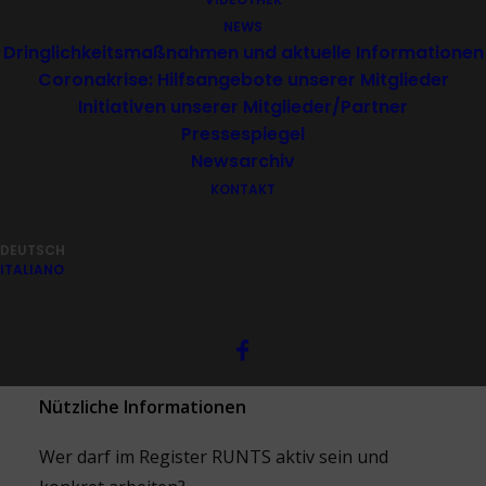
NEWS
Newsletter
Dringlichkeitsmaßnahmen und aktuelle Informationen
Coronakrise: Hilfsangebote unserer Mitglieder
Initiativen unserer Mitglieder/Partner
Pressespiegel
Newsarchiv
KONTAKT
Sehr verehrte Interessierte!
DEUTSCH
ITALIANO
Hier finden Sie die
aktuelle Ausgabe unserer
„News“
aus dem Büro des DZE Südtirol zu
folgenden Themen:
Nützliche Informationen
Wer darf im Register RUNTS aktiv sein und