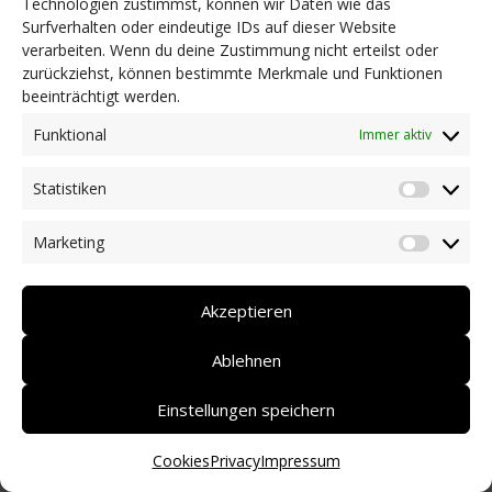
Technologien zustimmst, können wir Daten wie das
Surfverhalten oder eindeutige IDs auf dieser Website
NEWS
verarbeiten. Wenn du deine Zustimmung nicht erteilst oder
Dringlichkeitsmaßnahmen und aktuelle Informationen
zurückziehst, können bestimmte Merkmale und Funktionen
Coronakrise: Hilfsangebote unserer Mitglieder
beeinträchtigt werden.
Initiativen unserer Mitglieder/Partner
Pressespiegel
Funktional
Immer aktiv
Newsarchiv
Statistiken
KONTAKT
Statist
Marketing
Market
DEUTSCH
ITALIANO
Akzeptieren
Ablehnen
Einstellungen speichern
Cookies
Privacy
Impressum