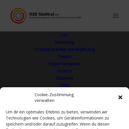
DZE
Satzung
Transparente Verwaltung
Abenteuerzwerge VfG
Team
Expertenpool
DIENSTE
Dienste
FAQ
Download
Cookie-Zustimmung
verwalten
VEREINE
Mitglieder
Um dir ein optimales Erlebnis zu bieten, verwenden wir
Mitglied werden
Technologien wie Cookies, um Geräteinformationen zu
ACADEMY
speichern und/oder darauf zuzugreifen. Wenn du diesen
VIDEOTHEK