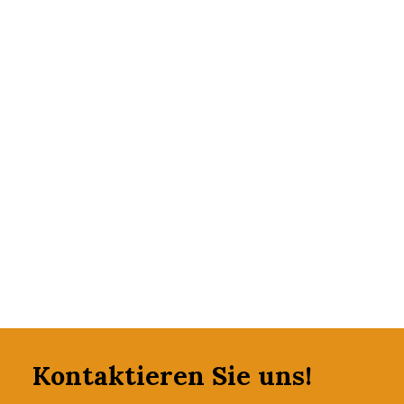
die Abrechnung bis hin zur Steuererklärung.
Einschreibungen sind ab sofort über
info@dze-
csv.it
möglich.
Wir freuen uns auf das gemeinsame Lernen und
die positive Umsetzung des Vorhabens.
Kontaktieren Sie uns!