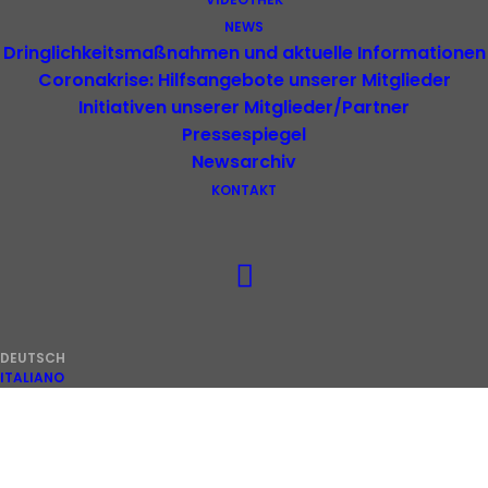
NEWS
Dringlichkeitsmaßnahmen und aktuelle Informationen
Coronakrise: Hilfsangebote unserer Mitglieder
Initiativen unserer Mitglieder/Partner
Pressespiegel
Newsarchiv
KONTAKT
ALLE SIND HERZLICH WILLKOMMEN
DEUTSCH
ITALIANO
Geschätzte Mitgliederorganisationen,
sehr geehrte Damen und Herren,
verehrte Interessierte,