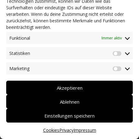
Technologien zustimmst, können wir Daten wie das
Surfverhalten oder eindeutige IDs auf dieser Website
NEWS
verarbeiten. Wenn du deine Zustimmung nicht erteilst oder
Dringlichkeitsmaßnahmen und aktuelle Informationen
zurückziehst, können bestimmte Merkmale und Funktionen
Coronakrise: Hilfsangebote unserer Mitglieder
beeinträchtigt werden.
Initiativen unserer Mitglieder/Partner
Pressespiegel
Funktional
Immer aktiv
Newsarchiv
Statistiken
KONTAKT
Statist
Marketing
Market
DEUTSCH
ITALIANO
Akzeptieren
Ablehnen
Einstellungen speichern
Cookies
Privacy
Impressum