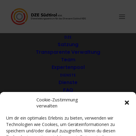
DZE
Satzung
Transparente Verwaltung
Airsoft Südtirol ASV
Team
Expertenpool
DIENSTE
Dienste
FAQ
Download
Cookie-Zustimmung
verwalten
VEREINE
Mitglieder
Um dir ein optimales Erlebnis zu bieten, verwenden wir
Mitglied werden
Technologien wie Cookies, um Geräteinformationen zu
ACADEMY
speichern und/oder darauf zuzugreifen. Wenn du diesen
VIDEOTHEK