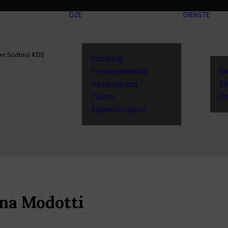
DZE
DIENSTE
Satzung
Transparente
D
Verwaltung
F
Team
D
Expertenpool
ina Modotti