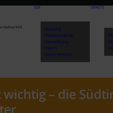
DZE
DIENSTE
Satzung
Transparente
D
Verwaltung
F
Team
D
Expertenpool
 wichtig – die Südti
ter