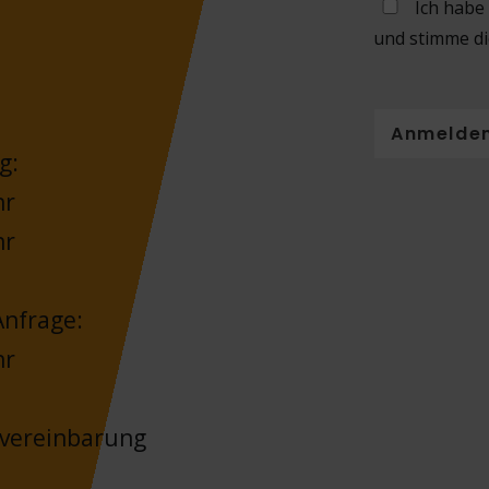
Ich habe
und stimme di
Anmelde
g:
hr
hr
nfrage:
hr
nvereinbarung