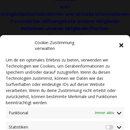
NEWS
Dringlichkeitsmaßnahmen und aktuelle Informationen
Coronakrise: Hilfsangebote unserer Mitglieder
Initiativen unserer Mitglieder/Partner
Pressespiegel
Cookie-Zustimmung
Newsarchiv
verwalten
KONTAKT
08/2026 | Die Weinstraße - Frau im Fokus
Um dir ein optimales Erlebnis zu bieten, verwenden wir
Technologien wie Cookies, um Geräteinformationen zu
DEUTSCH
speichern und/oder darauf zuzugreifen. Wenn du diesen
ITALIANO
ENGLISH
Technologien zustimmst, können wir Daten wie das
Surfverhalten oder eindeutige IDs auf dieser Website
verarbeiten. Wenn du deine Zustimmung nicht erteilst oder
zurückziehst, können bestimmte Merkmale und Funktionen
beeinträchtigt werden.
Im Anhang können Sie den Artikel herunterladen
Funktional
Immer aktiv
und lesen.
Statistiken
Statist