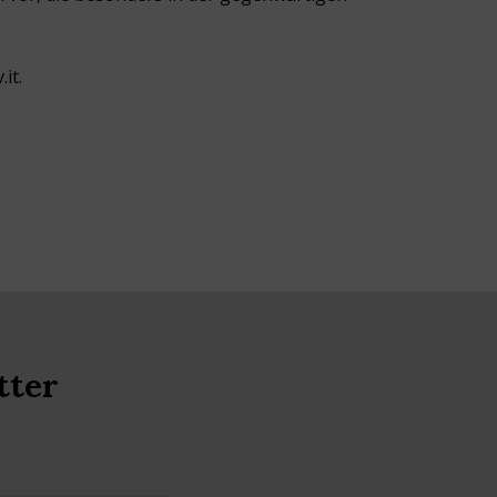
.it
.
tter