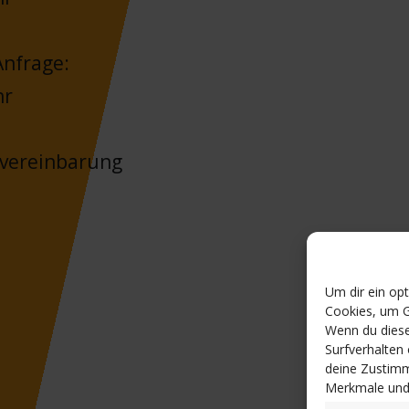
nfrage:
hr
nvereinbarung
Um dir ein op
Cookies, um G
Wenn du diese
Surfverhalten
deine Zustimm
Merkmale und 