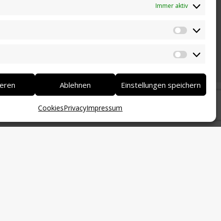
Immer aktiv
Statistik
Marketi
ieren
Ablehnen
Einstellungen speichern
Cookies
Privacy
Impressum
 und Mustervorlagen und seine hilfreiche
namt für seine unerschöpfliche und stets
echtlichen Beistand bei der Anpassung an die
h der Stiftung Südtiroler Sparkasse für die
gungstellung der Räumlichkeiten.