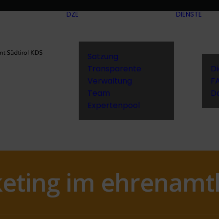
DZE
DIENSTE
Satzung
Transparente
D
Verwaltung
F
Team
D
Expertenpool
eting im ehrenamtl