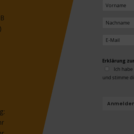
 B
)
Erklärung z
Ich habe
und stimme di
Anmelde
g:
hr
hr