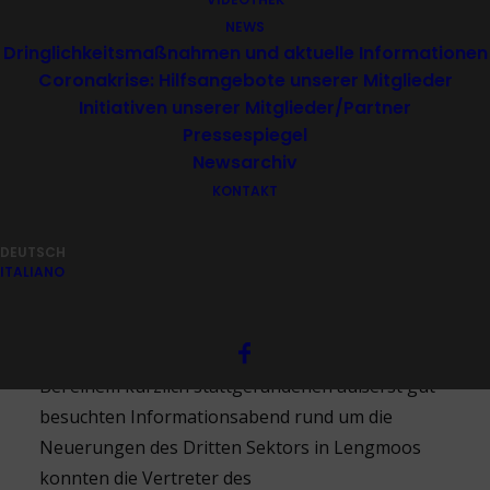
NEWS
Dringlichkeitsmaßnahmen und aktuelle Informationen
Coronakrise: Hilfsangebote unserer Mitglieder
Initiativen unserer Mitglieder/Partner
Pressespiegel
Newsarchiv
26.02. | Dolomiten
KONTAKT
DEUTSCH
ITALIANO
Bei einem kürzlich stattgefundenen äußerst gut
besuchten Informationsabend rund um die
Neuerungen des Dritten Sektors in Lengmoos
konnten die Vertreter des