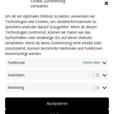
Cookie-Zustimmung
an die Südtiroler Verhältnisse. Einen herzlichen
verwalten
Dank richten wir an unsere Partner und
Sponsoren, namentlich der Stiftung Südtiroler
Um dir ein optimales Erlebnis zu bieten, verwenden wir
Sparkasse für die finanzielle Unterstützung und
Technologien wie Cookies, um Geräteinformationen zu
der Südtiroler Landesregierung für die
speichern und/oder darauf zuzugreifen. Wenn du diesen
Technologien zustimmst, können wir Daten wie das
kostenlose Zurverfügungstellung der
Surfverhalten oder eindeutige IDs auf dieser Website
Räumlichkeiten.
verarbeiten. Wenn du deine Zustimmung nicht erteilst oder
zurückziehst, können bestimmte Merkmale und Funktionen
beeinträchtigt werden.
Funktional
© 2020 DZE Südtirol KDS | St.-Nr.
Immer aktiv
94139550217 | MwSt.-Nr.
Statistiken
Statist
03081120218
Marketing
Market
privacy
Akzeptieren
impressum