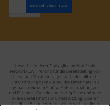
Anmelden
Unser besonderer Dank gilt dem Non Profit
Network-CSV Trentino für die Bereitstellung von
Texten und Mustervorlagen und seine hilfreiche
Unterstützung beim Aufbau des Datenmaterials
genauso wie dem Amt für Außenbeziehungen
und Ehrenamt für seine unerschöpfliche und stets
aktive Bereitschaft zur Unterstützung unserer
Arbeit, im Besonderen für seinen sachkundigen
Rat und rechtlichen Beistand bei der Anpassung