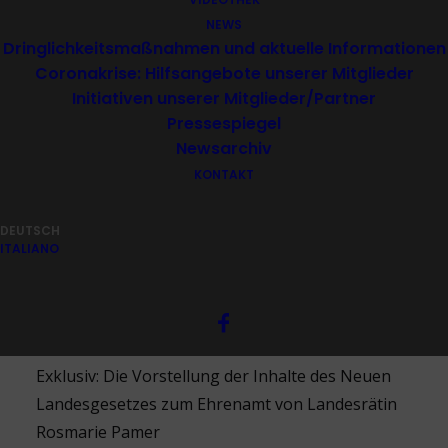
NEWS
Dringlichkeitsmaßnahmen und aktuelle Informationen
Coronakrise: Hilfsangebote unserer Mitglieder
Initiativen unserer Mitglieder/Partner
Pressespiegel
Newsarchiv
Präsentation: Neues Landesgesetz zum 
KONTAKT
Ehrenamt
DEUTSCH
ITALIANO
Exklusiv: Die Vorstellung der Inhalte des Neuen
Landesgesetzes zum Ehrenamt von Landesrätin
Rosmarie Pamer