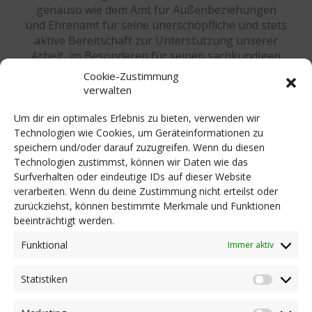
genauso wie dem Amt für Außenbeziehungen
und Ehrenamt für seine unerschöpfliche und stets
aktive Bereitschaft zur Unterstützung unserer
Arbeit, im Besonderen für seinen sachkundigen
Rat und rechtlichen Beistand bei der Anpassung
Cookie-Zustimmung
an die Südtiroler Verhältnisse. Einen herzlichen
verwalten
Dank richten wir an unsere Partner und
Sponsoren, namentlich der Stiftung Südtiroler
Um dir ein optimales Erlebnis zu bieten, verwenden wir
Sparkasse für die finanzielle Unterstützung und
Technologien wie Cookies, um Geräteinformationen zu
der Südtiroler Landesregierung für die
speichern und/oder darauf zuzugreifen. Wenn du diesen
Technologien zustimmst, können wir Daten wie das
kostenlose Zurverfügungstellung der
Surfverhalten oder eindeutige IDs auf dieser Website
Räumlichkeiten.
verarbeiten. Wenn du deine Zustimmung nicht erteilst oder
zurückziehst, können bestimmte Merkmale und Funktionen
beeinträchtigt werden.
Funktional
© 2020 DZE Südtirol KDS | St.-Nr.
Immer aktiv
94139550217 | MwSt.-Nr.
Statistiken
Statist
03081120218