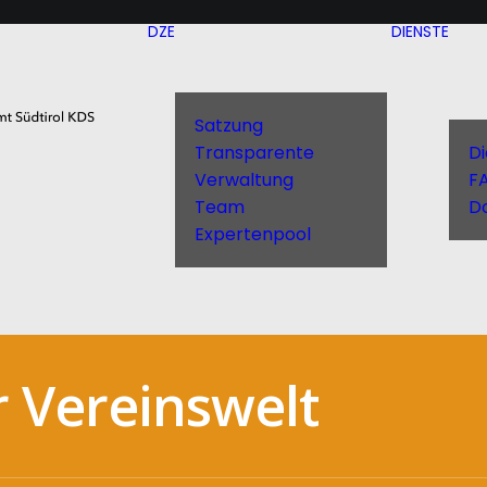
DZE
DIENSTE
Satzung
Transparente
D
Verwaltung
F
Team
D
Expertenpool
er Vereinswelt