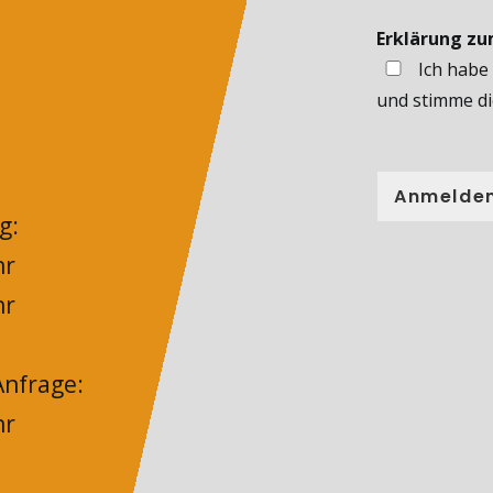
Erklärung z
Ich habe
und stimme di
Anmelde
g:
hr
hr
nfrage:
hr