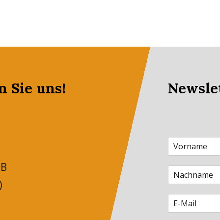
n Sie uns!
Newsle
 B
)