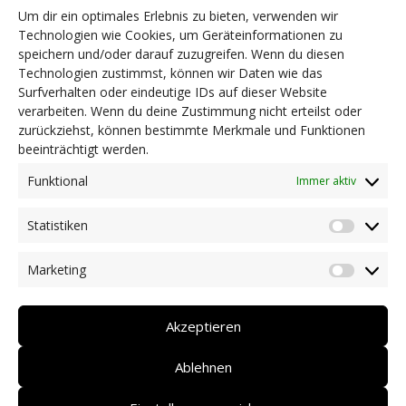
Sponsoren, namentlich der Stiftung Südtiroler
Um dir ein optimales Erlebnis zu bieten, verwenden wir
Sparkasse für die finanzielle Unterstützung und
Technologien wie Cookies, um Geräteinformationen zu
der Südtiroler Landesregierung für die
speichern und/oder darauf zuzugreifen. Wenn du diesen
Technologien zustimmst, können wir Daten wie das
kostenlose Zurverfügungstellung der
Surfverhalten oder eindeutige IDs auf dieser Website
Räumlichkeiten.
verarbeiten. Wenn du deine Zustimmung nicht erteilst oder
zurückziehst, können bestimmte Merkmale und Funktionen
beeinträchtigt werden.
Funktional
© 2020 DZE Südtirol KDS | St.-Nr.
Immer aktiv
94139550217 | MwSt.-Nr.
Statistiken
Statist
03081120218
Marketing
Market
privacy
Akzeptieren
impressum
Ablehnen