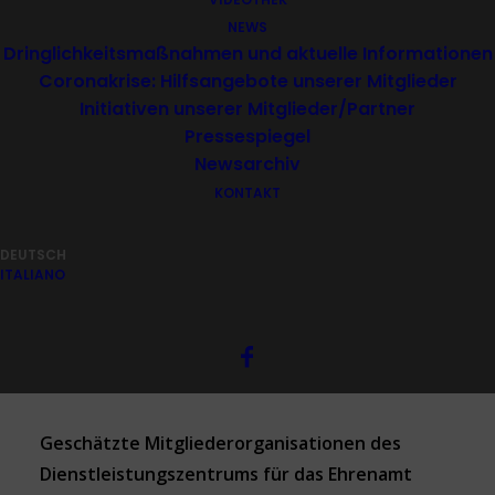
NEWS
Fälligkeiten 2025
Dringlichkeitsmaßnahmen und aktuelle Informationen
Coronakrise: Hilfsangebote unserer Mitglieder
Initiativen unserer Mitglieder/Partner
Pressespiegel
Check-up-Antrag PDF
Newsarchiv
KONTAKT
Check-up-Antrag WORD
DEUTSCH
ITALIANO
Geschätzte Mitgliederorganisationen des
Dienstleistungszentrums für das Ehrenamt