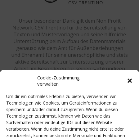
Unser besonderer Dank gilt dem Non Profit
Network-CSV Trentino für die Bereitstellung von
Texten und Mustervorlagen und seine hilfreiche
Unterstützung beim Aufbau des Datenmaterials
genauso wie dem Amt für Außenbeziehungen
und Ehrenamt für seine unerschöpfliche und stets
aktive Bereitschaft zur Unterstützung unserer
Arbeit, im Besonderen für seinen sachkundigen
Rat und rechtlichen Beistand bei der Anpassung
Cookie-Zustimmung
an die Südtiroler Verhältnisse. Einen herzlichen
verwalten
Dank richten wir an unsere Partner und
Sponsoren, namentlich der Stiftung Südtiroler
Um dir ein optimales Erlebnis zu bieten, verwenden wir
Sparkasse für die finanzielle Unterstützung und
Technologien wie Cookies, um Geräteinformationen zu
der Südtiroler Landesregierung für die
speichern und/oder darauf zuzugreifen. Wenn du diesen
Technologien zustimmst, können wir Daten wie das
kostenlose Zurverfügungstellung der
Surfverhalten oder eindeutige IDs auf dieser Website
Räumlichkeiten.
verarbeiten. Wenn du deine Zustimmung nicht erteilst oder
zurückziehst, können bestimmte Merkmale und Funktionen