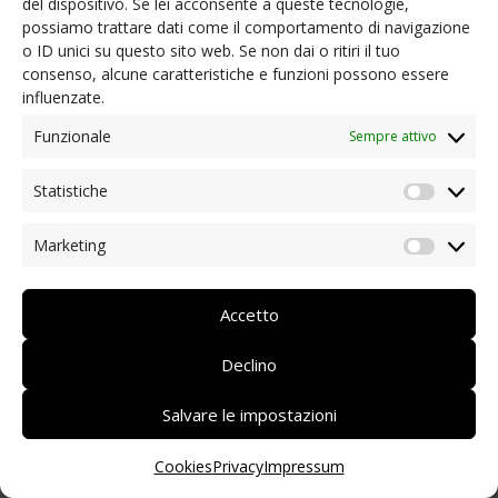
del dispositivo. Se lei acconsente a queste tecnologie,
possiamo trattare dati come il comportamento di navigazione
NEWS
o ID unici su questo sito web. Se non dai o ritiri il tuo
Ordinanze presidenziali e informazioni utili
consenso, alcune caratteristiche e funzioni possono essere
Coronavirus: aiuto dai soci
influenzate.
Iniziative dei nostri soci/partner
Rassegna stampa
Funzionale
Sempre attivo
Archivio news
Statistiche
CONTATTI
Statist
Marketing
Market
DEUTSCH
ITALIANO
Accetto
Declino
Salvare le impostazioni
Cookies
Privacy
Impressum