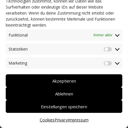
Technologien zustimmst, können wir Daten wie das
Surfverhalten oder eindeutige IDs auf dieser Website
NEWS
verarbeiten. Wenn du deine Zustimmung nicht erteilst oder
Dringlichkeitsmaßnahmen und aktuelle Informationen
zurückziehst, können bestimmte Merkmale und Funktionen
Coronakrise: Hilfsangebote unserer Mitglieder
beeinträchtigt werden.
Initiativen unserer Mitglieder/Partner
Pressespiegel
Funktional
Immer aktiv
Newsarchiv
Statistiken
KONTAKT
Statist
Marketing
Market
DEUTSCH
ITALIANO
Akzeptieren
Ablehnen
Einstellungen speichern
Cookies
Privacy
Impressum