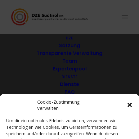
DZE
Satzung
Transparente Verwaltung
Jugendförderverein
Team
Expertenpool
Luis Zuegg EO
DIENSTE
Dienste
FAQ
Download
Cookie-Zustimmung
verwalten
VEREINE
Mitglieder
Um dir ein optimales Erlebnis zu bieten, verwenden wir
Mitglied werden
Technologien wie Cookies, um Geräteinformationen zu
ACADEMY
speichern und/oder darauf zuzugreifen. Wenn du diesen
VIDEOTHEK