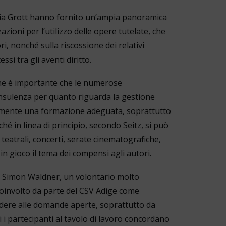
rizia Grott hanno fornito un’ampia panoramica
azioni per l’utilizzo delle opere tutelate, che
ori, nonché sulla riscossione dei relativi
essi tra gli aventi diritto.
 che è importante che le numerose
nsulenza per quanto riguarda la gestione
ntamente una formazione adeguata, soprattutto
rché in linea di principio, secondo Seitz, si può
 teatrali, concerti, serate cinematografiche,
 in gioco il tema dei compensi agli autori.
e Simon Waldner, un volontario molto
oinvolto da parte del CSV Adige come
ndere alle domande aperte, soprattutto da
i i partecipanti al tavolo di lavoro concordano