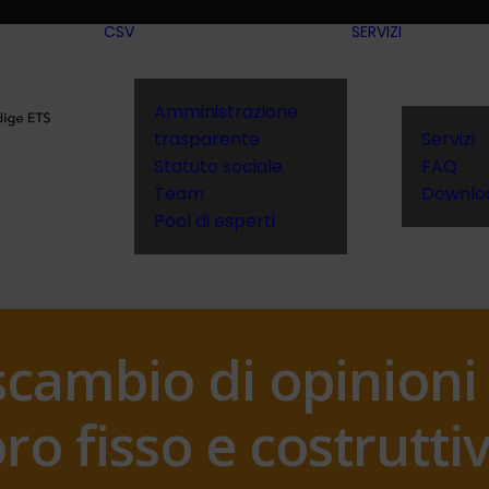
CSV
SERVIZI
Amministrazione
trasparente
Servizi
Statuto sociale
FAQ
Team
Downlo
Pool di esperti
cambio di opinioni e
oro fisso e costrutti