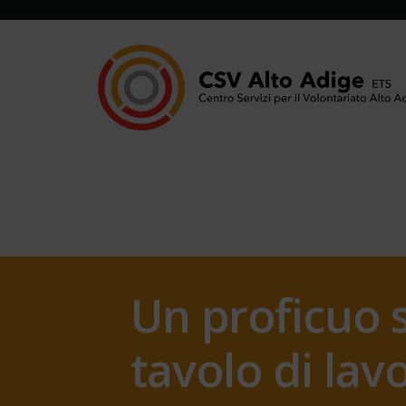
Un proficuo s
tavolo di lav