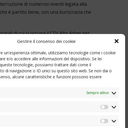
nterruzione di numerosi eventi legata alla
che è partito bene, con una burocrazia che
cipali di cui si occupa il CSV Alto Adige per
ll’affrontare le difficoltà in materia di
Gestire il consenso dei cookie
spese e delle entrate nel senso della
nire un'esperienza ottimale, utilizziamo tecnologie come i cookie
 richieste di ogni tipo. Inoltre, ci sono assegni
e e/o accedere alle informazioni del dispositivo. Se lei
zazioni da parte nostra”, spiega Seitz.
queste tecnologie, possiamo trattare dati come il
 di navigazione o ID unici su questo sito web. Se non dai o
consenso, alcune caratteristiche e funzioni possono essere
le dell’evento e volontario Simon Waldner,
Sempre attivo
ott, il direttore SIAE Lucca Cattani, il direttore
Statistic
Marketi