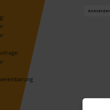
Anmelde
g:
hr
hr
nfrage:
hr
nvereinbarung