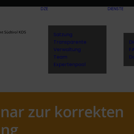
DZE
DIENSTE
Satzung
Transparente
D
Verwaltung
F
Team
D
Expertenpool
inar zur korrekten
ung