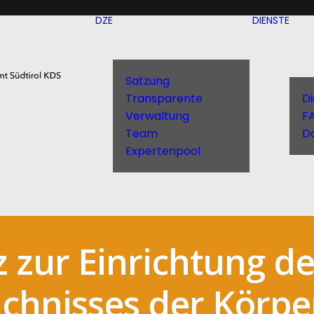
DZE
DIENSTE
Satzung
Transparente
D
Verwaltung
F
Team
D
Expertenpool
 zur Einrichtung de
chnisses der Körpe