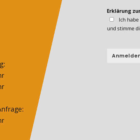
Erklärung z
Ich habe
und stimme di
Anmelde
g:
hr
hr
nfrage:
hr