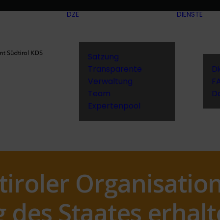
DZE
DIENSTE
Satzung
Transparente
D
Verwaltung
F
Team
D
Expertenpool
tiroler Organisatio
g des Staates erhal