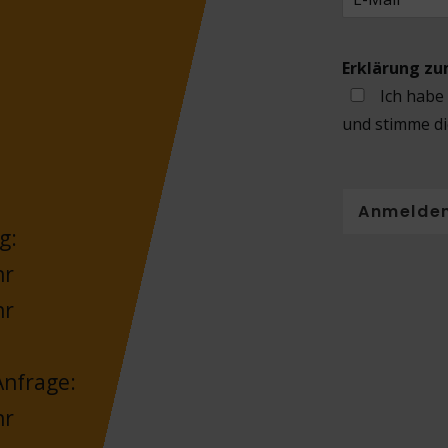
Erklärung z
Ich habe
und stimme di
Anmelde
g:
hr
hr
nfrage:
hr