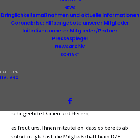
NEWS
Dringlichkeitsmaßnahmen und aktuelle Informationen
Coronakrise: Hilfsangebote unserer Mitglieder
Initiativen unserer Mitglieder/Partner
Pressespiegel
Newsarchiv
Immer eine gute
KONTAKT
Investition – Mitglied
DEUTSCH
sein und Mitglied werden
ITALIANO
beim DZE Südtirol EO
Sehr geschätzte Mitgliederorganisationen,
sehr geehrte Damen und Herren,
es freut uns, Ihnen mitzuteilen, dass es bereits ab
sofort möglich ist, die Mitgliedschaft beim DZE