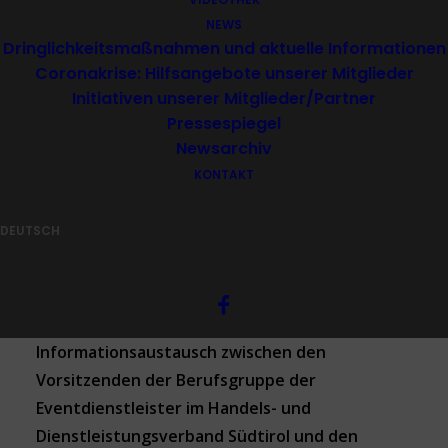
NEWS
Dringlichkeitsmaßnahmen und aktuelle Informationen
Neue Herausforderungen
Coronakrise: Hilfsangebote unserer Mitglieder
für das
Initiativen unserer Mitglieder/Partner
Veranstaltungsmanagement
Pressespiegel
Newsarchiv
KONTAKT
_____ 31. Oktober 2019
DEUTSCH
Sicher Organisieren
Vor Kurzem hat ein erster wichtiger
Informationsaustausch zwischen den
Vorsitzenden der Berufsgruppe der
Eventdienstleister im Handels- und
Dienstleistungsverband Südtirol und den