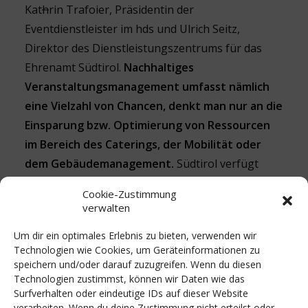
Kat
h
rin Trafoier, Präsidentin der
Eventdienstleister im hds und Ulrich Seitz,
Direktor des Dienstleistungszentrums für das
Ehrenamt Südtirol.
Nachhaltiges
Veranstaltungsmanagement umfasst nämlich
eine Vielzahl von Chancen, denkt man nur an die
Einsparung bzw. Optimierung von Ressourcen
im Bereich des Caterings, der Mobilität oder
dem Gebäudemanagement.
Südtirol verfügt
hierbei durch seine reiche Vereinslandschaft
Cookie-Zustimmung
zusätzliche Synergien, Visionen konkret in die Tat
verwalten
umzusetzen.
Um dir ein optimales Erlebnis zu bieten, verwenden wir
Technologien wie Cookies, um Geräteinformationen zu
Ein Event kann verständlicherweise nur dann
speichern und/oder darauf zuzugreifen. Wenn du diesen
erfolgreich sein, wenn richtig auf allen Ebenen
Technologien zustimmst, können wir Daten wie das
kommuniziert wird, und hier möchten die
Surfverhalten oder eindeutige IDs auf dieser Website
verarbeiten. Wenn du deine Zustimmung nicht erteilst oder