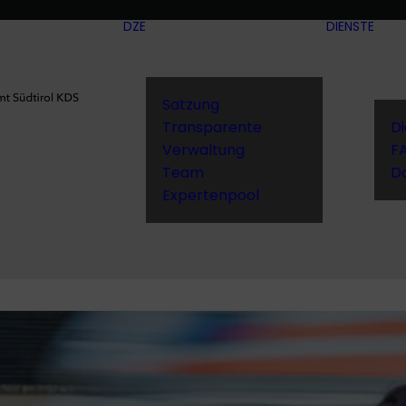
DZE
DIENSTE
Satzung
Transparente
D
Verwaltung
F
Team
D
Expertenpool