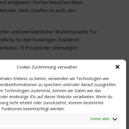
nst eingesetzt. Vorher besuchen diese
können. Viele schaffen es auch, den
scher und zwei ladinischer Muttersprache. Für
dliche für den freiwilligen Zivildienst
tarbeiten. 70 Prozent der ehemaligen
Cookie-Zustimmung verwalten
kt ihre Wertschätzung für den geleisteten
r die vielen Anfragen der Jugendlichen
timales Erlebnis zu bieten, verwenden wir Technologien wie
eräteinformationen zu speichern und/oder darauf zuzugreifen.
n Technologien zustimmst, können wir Daten wie das
 oder eindeutige IDs auf dieser Website verarbeiten. Wenn du
rbung für den nationalen
ung nicht erteilst oder zurückziehst, können bestimmte
 d’Identità Digitale“) zugänglich ist. Genaue
Funktionen beeinträchtigt werden.
ufbar. Weitere Informationen unter 0471 444
Immer aktiv