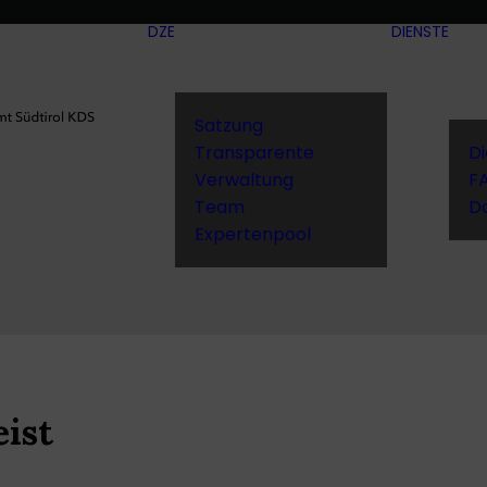
DZE
DIENSTE
Satzung
Transparente
D
Verwaltung
F
Team
D
Expertenpool
ist