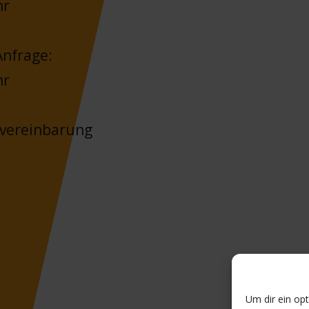
hr
nfrage:
hr
nvereinbarung
Um dir ein op