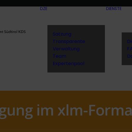
DZE
DIENSTE
Satzung
Transparente
D
Verwaltung
F
Team
D
Expertenpool
gung im xlm-Forma