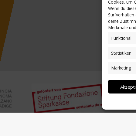
Cookies, um G
Wenn du diese
Surfverhalten
deine Zustimm
Merkmale und 
Funktional
Statistiken
Marketing
Akzept
it Network-CSV Trentino für die Bereitstellung von Texten