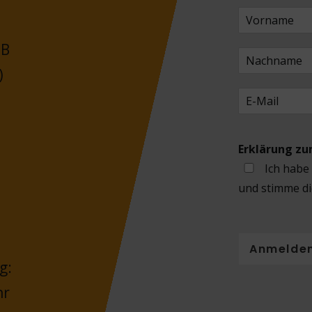
 B
)
Erklärung z
Ich habe
und stimme di
Anmelde
g:
hr