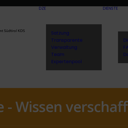
DZE
DIENSTE
Satzung
Transparente
D
Verwaltung
F
Team
D
Expertenpool
 - Wissen verschaf