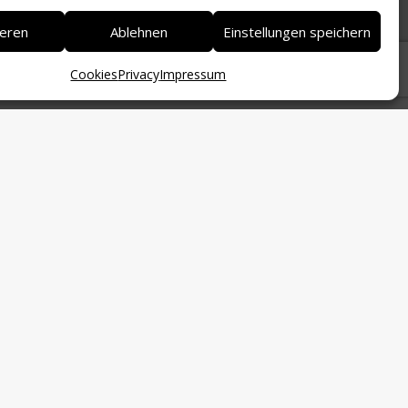
ieren
Ablehnen
Einstellungen speichern
Cookies
Privacy
Impressum
 und Mustervorlagen und seine hilfreiche
namt für seine unerschöpfliche und stets
echtlichen Beistand bei der Anpassung an die
h der Stiftung Südtiroler Sparkasse für die
gungstellung der Räumlichkeiten.