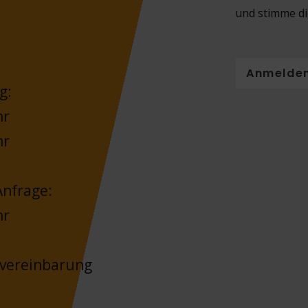
und stimme di
Anmelde
g:
hr
hr
nfrage:
hr
nvereinbarung