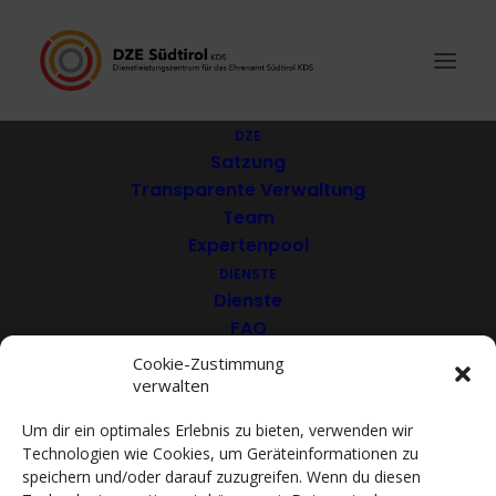
DZE
Satzung
Transparente Verwaltung
Schützenkompanie
Team
Expertenpool
“Simon Rieder”
DIENSTE
Feldthurns
Dienste
FAQ
Download
Cookie-Zustimmung
verwalten
VEREINE
Mitglieder
Um dir ein optimales Erlebnis zu bieten, verwenden wir
Mitglied werden
Technologien wie Cookies, um Geräteinformationen zu
ACADEMY
speichern und/oder darauf zuzugreifen. Wenn du diesen
VIDEOTHEK