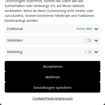
Technologien zustimmst, können wir Daten wie das
Surfverhalten oder eindeutige IDs auf dieser Website
NEWS
verarbeiten. Wenn du deine Zustimmung nicht erteilst oder
Dringlichkeitsmaßnahmen und aktuelle Informationen
zurückziehst, können bestimmte Merkmale und Funktionen
Coronakrise: Hilfsangebote unserer Mitglieder
beeinträchtigt werden.
Initiativen unserer Mitglieder/Partner
Pressespiegel
Funktional
Immer aktiv
Newsarchiv
Statistiken
KONTAKT
Statist
Marketing
Market
DEUTSCH
ITALIANO
Akzeptieren
Ablehnen
Einstellungen speichern
Cookies
Privacy
Impressum