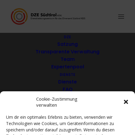
DZE
Satzung
Transparente Verwaltung
Schützenkompanie St.
Team
Expertenpool
Georgen
DIENSTE
Dienste
FAQ
Download
Cookie-Zustimmung
verwalten
VEREINE
Mitglieder
Um dir ein optimales Erlebnis zu bieten, verwenden wir
Mitglied werden
Technologien wie Cookies, um Geräteinformationen zu
ACADEMY
speichern und/oder darauf zuzugreifen. Wenn du diesen
VIDEOTHEK