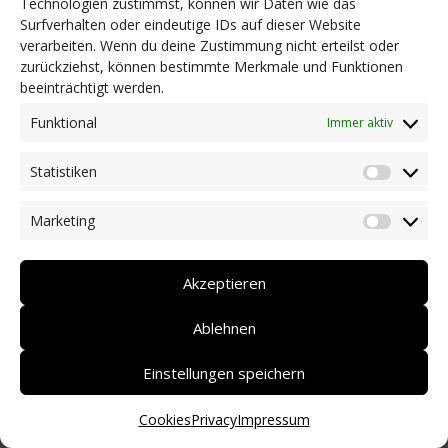
Technologien zustimmst, können wir Daten wie das
Surfverhalten oder eindeutige IDs auf dieser Website
NEWS
verarbeiten. Wenn du deine Zustimmung nicht erteilst oder
Dringlichkeitsmaßnahmen und aktuelle Informationen
zurückziehst, können bestimmte Merkmale und Funktionen
Coronakrise: Hilfsangebote unserer Mitglieder
beeinträchtigt werden.
Initiativen unserer Mitglieder/Partner
Pressespiegel
Funktional
Immer aktiv
Newsarchiv
Statistiken
KONTAKT
Statist
Marketing
Market
DEUTSCH
ITALIANO
Akzeptieren
Ablehnen
Einstellungen speichern
Cookies
Privacy
Impressum