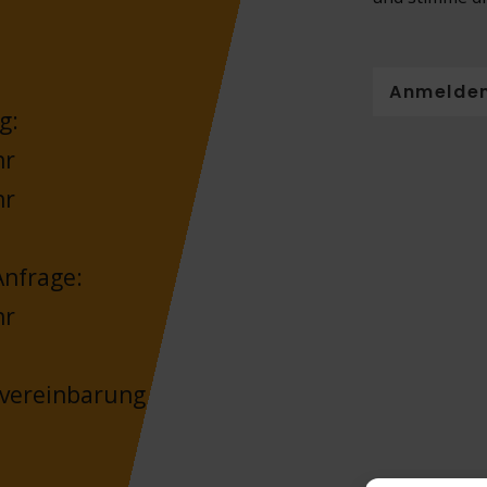
Anmelde
g:
hr
hr
nfrage:
hr
nvereinbarung