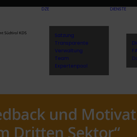
DZE
DIENSTE
Satzung
Transparente
D
Verwaltung
F
Team
D
Expertenpool
edback und Motivat
m Dritten Sektor“