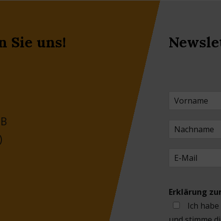
n Sie uns!
Newsle
 B
)
Erklärung z
Ich habe
und stimme di