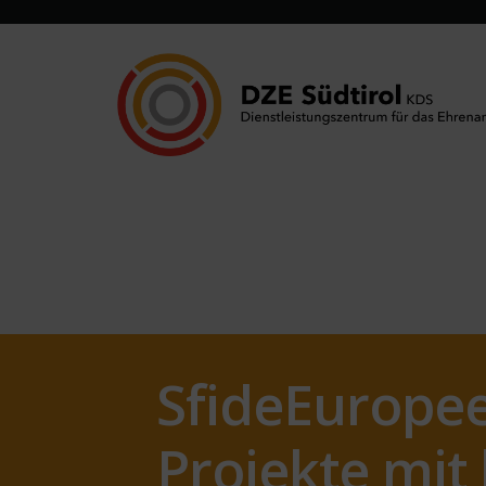
SfideEuropee
Projekte mit 