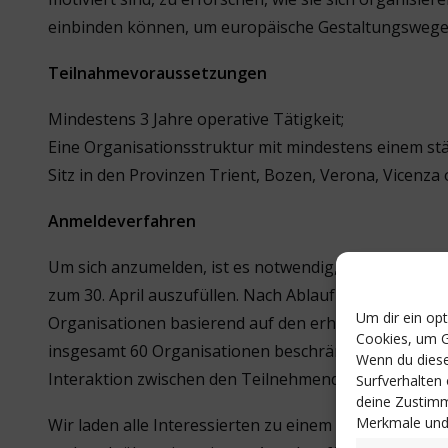
einbinden können, um europäische Gestaltungswege
Teilnahmevoraussetzungen
Mindestens 3 Jahre operative Tätigkeit;
Eine Organisationsstruktur mit mindestens einem stä
Sitz in den Provinzen Trient, Bozen, Verona, Vicenza 
Anmeldeverfahren
Um sich anzumelden, ist es notwendig, das über
den 
zum 30. April auszufüllen. Nach Ablauf der Frist wer
Um dir ein op
Organisationen basierend auf den erhaltenen Anmeld
Cookies, um G
insgesamt 60 Organisationen beschränkt, um eine ak
Wenn du diese
Interaktion zwischen den Teilnehmenden zu fördern.
Surfverhalten
deine Zustimm
Merkmale und 
Wir laden alle Interessierten zu einem entsprechend