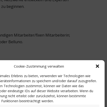
 zu beginnen.
ndigen Mitarbeiter/fixen Mitarbeiterin;
oder Belluno.
bereitgestellten Link verfügbare Formular
bis
Cookie-Zustimmung verwalten
den die Projektpartner die teilnehmenden
timales Erlebnis zu bieten, verwenden wir Technologien wie
ungen auswählen. Der Kurs ist auf
eräteinformationen zu speichern und/oder darauf zuzugreifen.
tive Gemeinschaft des Dialogs und der
n Technologien zustimmst, können wir Daten wie das
 oder eindeutige IDs auf dieser Website verarbeiten. Wenn du
ung nicht erteilst oder zurückziehst, können bestimmte
Funktionen beeinträchtigt werden.
en Informationstreffen ein, bei dem darüber