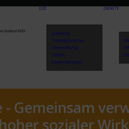
DZE
DIENSTE
Satzung
Transparente
D
Verwaltung
F
Team
D
Expertenpool
 - Gemeinsam verwi
hoher sozialer Wirk