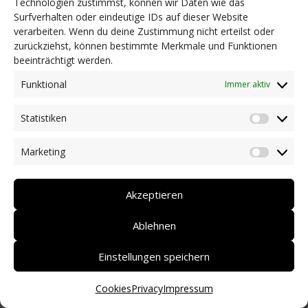
Technologien zustimmst, können wir Daten wie das
Surfverhalten oder eindeutige IDs auf dieser Website
NEWS
verarbeiten. Wenn du deine Zustimmung nicht erteilst oder
Dringlichkeitsmaßnahmen und aktuelle Informationen
zurückziehst, können bestimmte Merkmale und Funktionen
Coronakrise: Hilfsangebote unserer Mitglieder
beeinträchtigt werden.
Initiativen unserer Mitglieder/Partner
Pressespiegel
Funktional
Immer aktiv
Newsarchiv
Statistiken
KONTAKT
Statist
Marketing
Market
DEUTSCH
ITALIANO
Akzeptieren
Ablehnen
Einstellungen speichern
Cookies
Privacy
Impressum