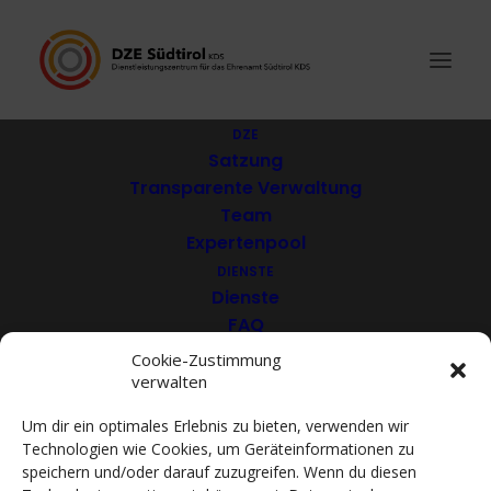
DZE
Satzung
Transparente Verwaltung
Südtiroler Jagdverband
Team
Expertenpool
– SJV
DIENSTE
Dienste
FAQ
Download
Cookie-Zustimmung
verwalten
VEREINE
Mitglieder
Um dir ein optimales Erlebnis zu bieten, verwenden wir
Mitglied werden
Technologien wie Cookies, um Geräteinformationen zu
ACADEMY
speichern und/oder darauf zuzugreifen. Wenn du diesen
VIDEOTHEK