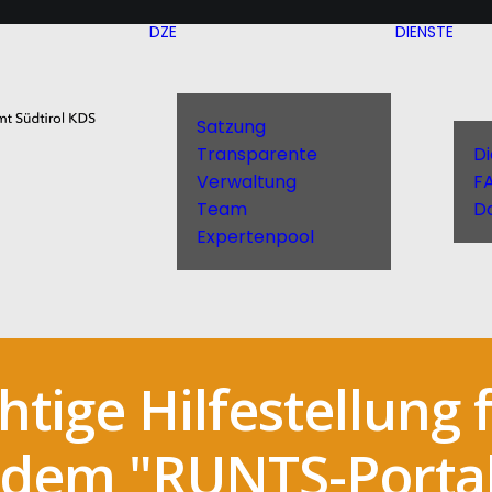
DZE
DIENSTE
Satzung
Transparente
D
Verwaltung
F
Team
D
Expertenpool
tige Hilfestellung 
 dem "RUNTS-Porta