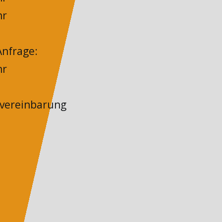
hr
nfrage:
hr
nvereinbarung