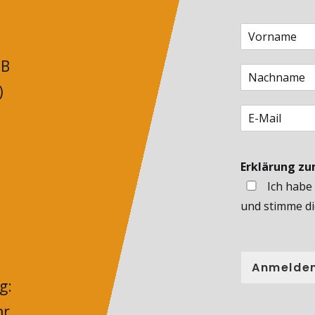
 B
)
Erklärung z
Ich habe
und stimme di
Anmelde
g:
hr