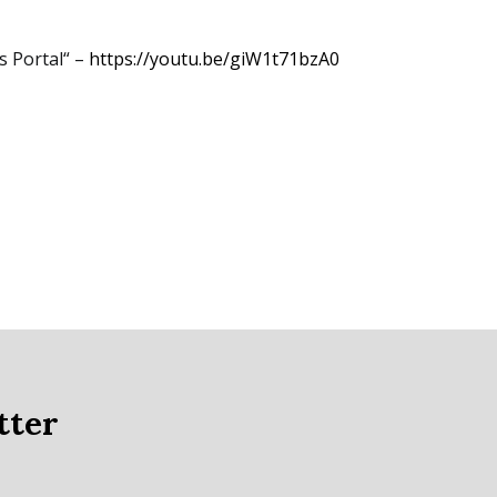
s Portal“ –
https://youtu.be/giW1t71bzA0
tter