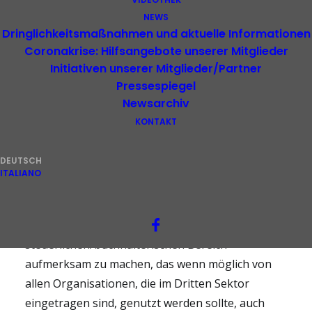
NEWS
Newsletter
Dringlichkeitsmaßnahmen und aktuelle Informationen
Coronakrise: Hilfsangebote unserer Mitglieder
Initiativen unserer Mitglieder/Partner
Pressespiegel
Newsarchiv
KONTAKT
Sehr geehrte Vereine,
DEUTSCH
Sehr geehrte Damen und Herren,
ITALIANO
Wir erlauben uns, Sie auf ein besonderes
Fortbildungsangebot im
steuerlichen/buchhalterischen Bereich
aufmerksam zu machen, das wenn möglich von
allen Organisationen, die im Dritten Sektor
eingetragen sind, genutzt werden sollte, auch