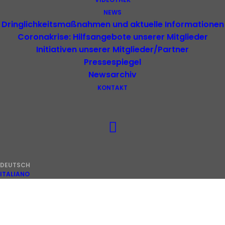
NEWS
Dringlichkeitsmaßnahmen und aktuelle Informationen
Coronakrise: Hilfsangebote unserer Mitglieder
Initiativen unserer Mitglieder/Partner
Pressespiegel
Newsarchiv
KONTAKT
Sehr geehrte Damen und Herren,
sehr geehrte Mitglieder,
DEUTSCH
immer wieder, ja täglich sehen wir in diesen
ITALIANO
Wochen der Genehmigung der Bilanzen des
Jahres 2025, dass es nachfolgend bei zahlreichen
Organisationen im Zuge der konkreten