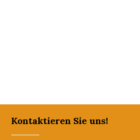
zu befolgen sind, beinhaltet.
Wir freuen uns auf Ihre rege Teilnahme.
Anmeldungen sind über
info@dze-csv.it
erbeten
und teilen Sie dabei netterweise mit, in welcher
Sprache Sie dabei sein möchten.
Kontaktieren Sie uns!