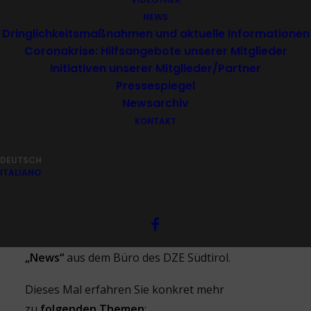
NEWS
Dringlichkeitsmaßnahmen und aktuelle Informationen
Coronakrise: Hilfsangebote unserer Mitglieder
Newsletter
Initiativen unserer Mitglieder/Partner
Pressespiegel
Newsarchiv
KONTAKT
DEUTSCH
ITALIANO
Sehr geehrte Mitglieder,
sehr verehrte Interessierte!
Hier finden Sie die
aktuelle Ausgabe unserer
„News“
aus dem Büro des DZE Südtirol.
Dieses Mal erfahren Sie konkret mehr
zu
folgenden Themen
: