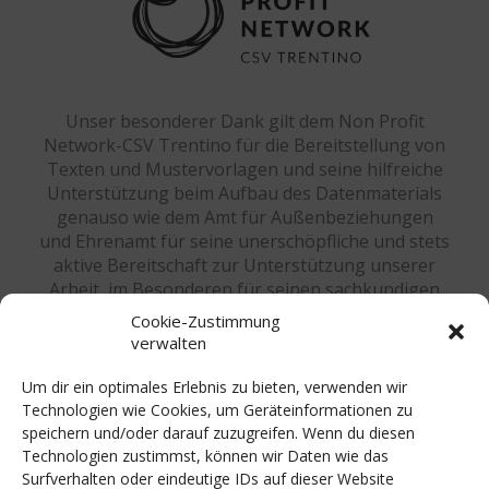
Unser besonderer Dank gilt dem Non Profit
Network-CSV Trentino für die Bereitstellung von
Texten und Mustervorlagen und seine hilfreiche
Unterstützung beim Aufbau des Datenmaterials
genauso wie dem Amt für Außenbeziehungen
und Ehrenamt für seine unerschöpfliche und stets
aktive Bereitschaft zur Unterstützung unserer
Arbeit, im Besonderen für seinen sachkundigen
Rat und rechtlichen Beistand bei der Anpassung
Cookie-Zustimmung
an die Südtiroler Verhältnisse. Einen herzlichen
verwalten
Dank richten wir an unsere Partner und
Sponsoren, namentlich der Stiftung Südtiroler
Um dir ein optimales Erlebnis zu bieten, verwenden wir
Sparkasse für die finanzielle Unterstützung und
Technologien wie Cookies, um Geräteinformationen zu
der Südtiroler Landesregierung für die
speichern und/oder darauf zuzugreifen. Wenn du diesen
Technologien zustimmst, können wir Daten wie das
kostenlose Zurverfügungstellung der
Surfverhalten oder eindeutige IDs auf dieser Website
Räumlichkeiten.