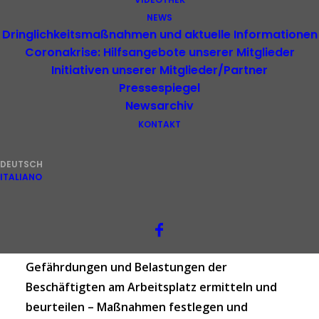
NEWS
Newsletter
Dringlichkeitsmaßnahmen und aktuelle Informationen
Coronakrise: Hilfsangebote unserer Mitglieder
Initiativen unserer Mitglieder/Partner
Pressespiegel
Newsarchiv
KONTAKT
Sehr verehrte Interessierte!
DEUTSCH
ITALIANO
Hier finden Sie die
aktuelle Ausgabe unserer
„News“
aus dem Büro des DZE Südtirol zu
folgenden Themen:
Gefährdungen und Belastungen der
Beschäftigten am Arbeitsplatz ermitteln und
beurteilen – Maßnahmen festlegen und