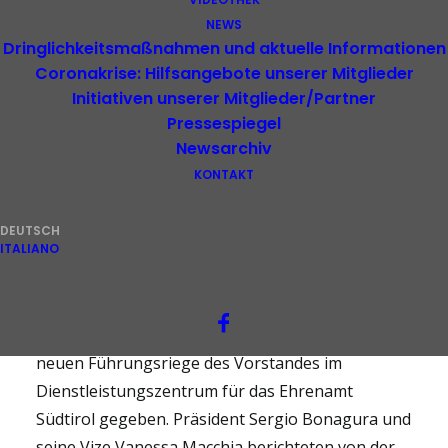
NEWS
Dringlichkeitsmaßnahmen und aktuelle Informationen
Coronakrise: Hilfsangebote unserer Mitglieder
Initiativen unserer Mitglieder/Partner
Pressespiegel
Newsarchiv
KONTAKT
DEUTSCH
ITALIANO
Vor Kurzem hat es ein erstes Treffen zwischen
Landeshauptmann Arno Kompatscher und der
neuen Führungsriege des Vorstandes im
Dienstleistungszentrum für das Ehrenamt
Südtirol gegeben. Präsident Sergio Bonagura und
seine Vize Vanessa Macchia berichteten von der