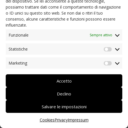
del dispositivo. Se lei acconsente a queste tecnologie,
possiamo trattare dati come il comportamento di navigazione
NEWS
o ID unici su questo sito web. Se non dai o ritiri il tuo
Ordinanze presidenziali e informazioni utili
consenso, alcune caratteristiche e funzioni possono essere
Coronavirus: aiuto dai soci
influenzate.
Iniziative dei nostri soci/partner
Rassegna stampa
Funzionale
Sempre attivo
Archivio news
Statistiche
CONTATTI
Statist
Marketing
Market
DEUTSCH
ITALIANO
ENGLISH
Accetto
Declino
Salvare le impostazioni
Cookies
Privacy
Impressum