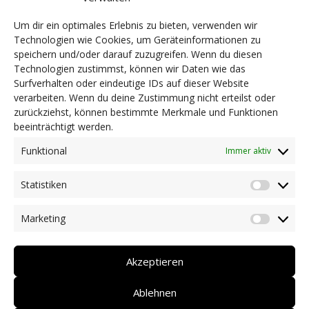
Dank richten wir an unsere Partner und
Sponsoren, namentlich der Stiftung Südtiroler
Um dir ein optimales Erlebnis zu bieten, verwenden wir
Sparkasse für die finanzielle Unterstützung und
Technologien wie Cookies, um Geräteinformationen zu
der Südtiroler Landesregierung für die
speichern und/oder darauf zuzugreifen. Wenn du diesen
Technologien zustimmst, können wir Daten wie das
kostenlose Zurverfügungstellung der
Surfverhalten oder eindeutige IDs auf dieser Website
Räumlichkeiten.
verarbeiten. Wenn du deine Zustimmung nicht erteilst oder
zurückziehst, können bestimmte Merkmale und Funktionen
beeinträchtigt werden.
Funktional
© 2020 DZE Südtirol KDS | St.-Nr.
Immer aktiv
94139550217 | MwSt.-Nr.
Statistiken
Statist
03081120218
Marketing
Market
privacy
Akzeptieren
impressum
Ablehnen