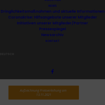
NEWS
Dringlichkeitsmaßnahmen und aktuelle Informationen
Coronakrise: Hilfsangebote unserer Mitglieder
Initiativen unserer Mitglieder/Partner
Pressespiegel
Newsarchiv
KONTAKT
Laudatio
DEUTSCH
Dolomiten Artikel 15.11.2021
Aufzeichnung Preisverleihung am 
13.11.2021