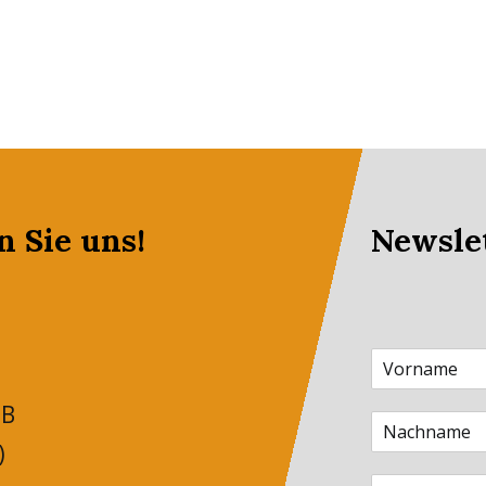
n Sie uns!
Newsle
 B
)