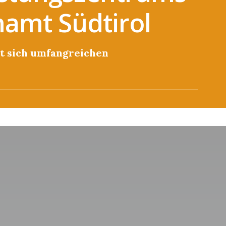
namt Südtirol
lt sich umfangreichen