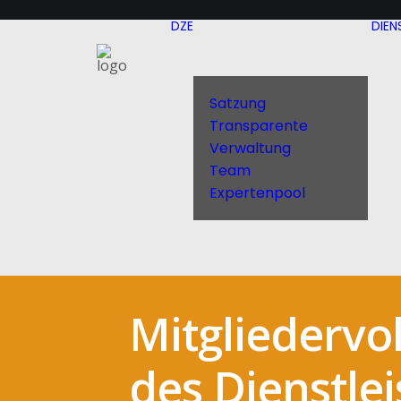
DZE
DIEN
Satzung
Transparente
Verwaltung
Team
Expertenpool
Mitgliederv
des Dienstle