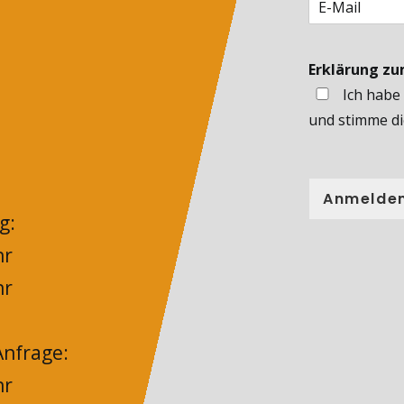
Erklärung z
Ich habe
und stimme di
Anmelde
g:
hr
hr
nfrage:
hr