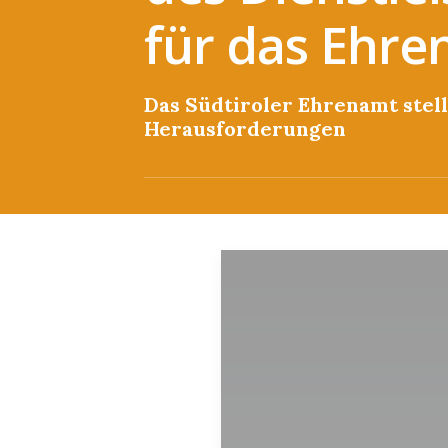
für das Ehre
Das Südtiroler Ehrenamt stel
Herausforderungen