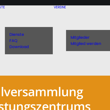
STE
VEREINE
Dienste
Mitglieder
FAQ
Mitglied werden
Download
ollversammlung
istungszentrums