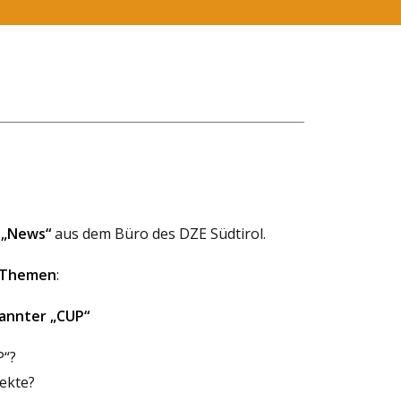
r „News“
aus dem Büro des DZE Südtirol.
 Themen
:
nannter „CUP“
P“?
ekte?