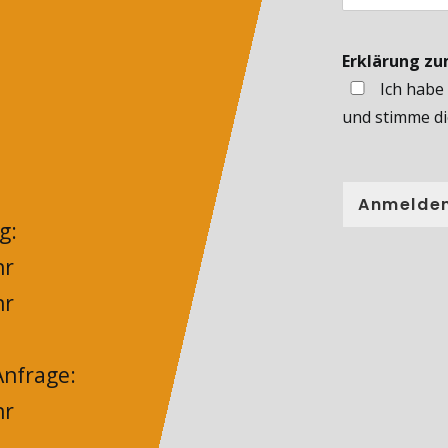
Erklärung z
Ich habe
und stimme di
Anmelde
g:
hr
hr
nfrage:
hr