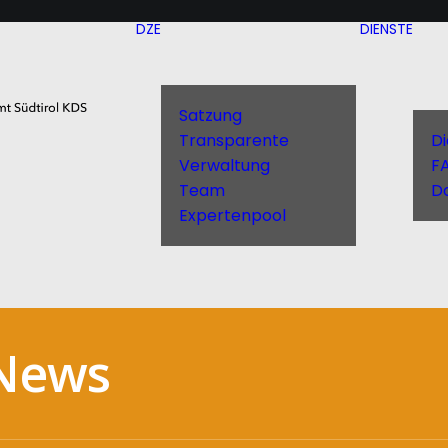
DZE
DIENSTE
Satzung
Transparente
D
Verwaltung
F
Team
D
Expertenpool
News