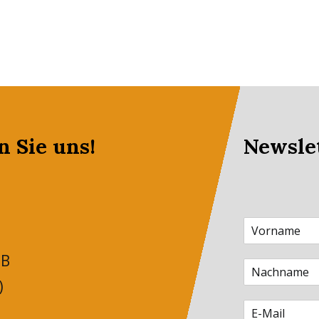
n Sie uns!
Newsle
 B
)