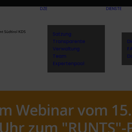
DZE
DIENSTE
Satzung
Transparente
D
Verwaltung
F
Team
D
Expertenpool
um Webinar vom 15.
0 Uhr zum "RUNTS"-P