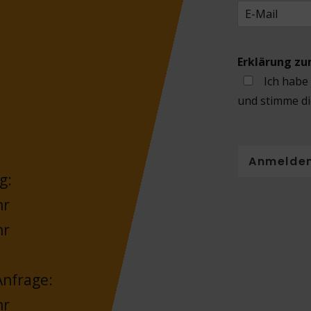
Erklärung z
Ich habe
und stimme di
Anmelde
g:
hr
hr
nfrage:
hr