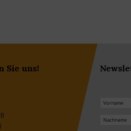
n Sie uns!
Newsle
 B
)