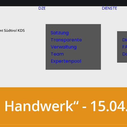
DZE
DIENSTE
Satzung
Transparente
D
Verwaltung
F
Team
D
Expertenpool
nd Handwerk“ - 15.0