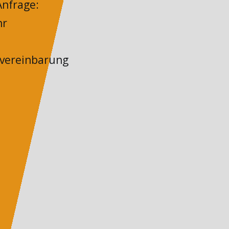
nfrage:
hr
nvereinbarung