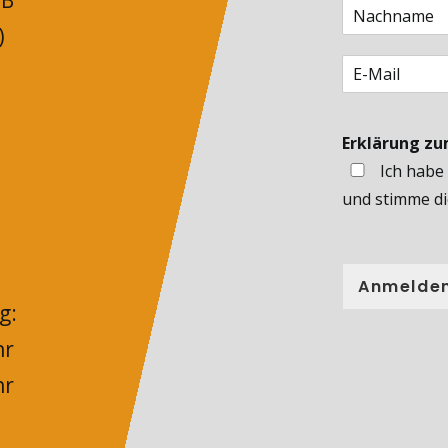
 B
)
Erklärung z
Ich habe
und stimme di
Anmelde
g:
hr
hr