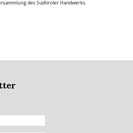
versammlung des Südtiroler Handwerks.
tter