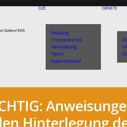
DZE
DIENSTE
Satzung
Transparente
D
Verwaltung
F
Team
D
Expertenpool
HTIG: Anweisunge
den Hinterlegung d