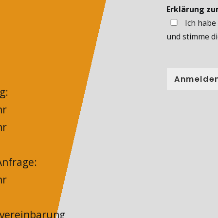
Erklärung z
Ich habe
und stimme di
Anmelde
g:
hr
hr
nfrage:
hr
nvereinbarung