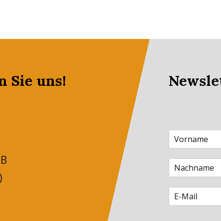
n Sie uns!
Newsle
 B
)