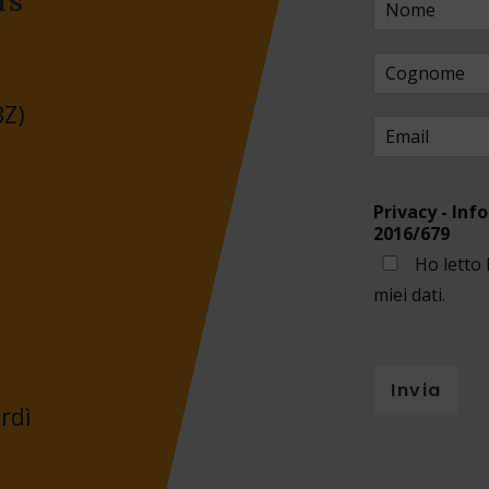
TS
BZ)
Privacy - Info
2016/679
Ho letto 
miei dati.
a
Invia
rdì