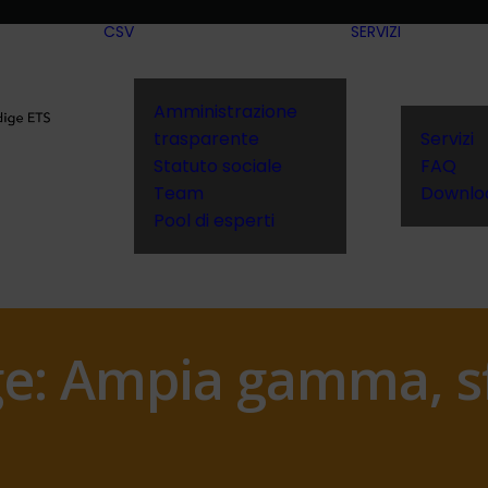
CSV
SERVIZI
Amministrazione
trasparente
Servizi
Statuto sociale
FAQ
Team
Downlo
Pool di esperti
ge: Ampia gamma, s