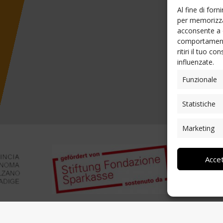
Al fine di for
per memorizzar
acconsente a 
comportamento
ritiri il tuo 
influenzate.
Funzionale
Statistiche
Marketing
Acce
on Profit Network-CSV Trentino per averci messo a disposizio