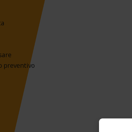
ta
sare
 preventivo