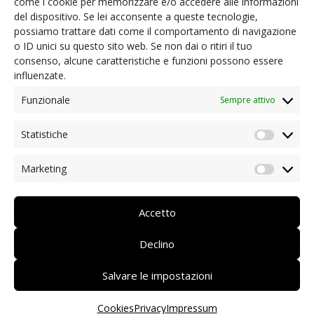
come i cookie per memorizzare e/o accedere alle informazioni
Risparmio di Bolzano per il supporto finanziario e
del dispositivo. Se lei acconsente a queste tecnologie,
la Giunta provinciale di Bolzano – Alto Adige per
possiamo trattare dati come il comportamento di navigazione
averci concesso a titolo gratuito la disponibilità
o ID unici su questo sito web. Se non dai o ritiri il tuo
dei locali.
consenso, alcune caratteristiche e funzioni possono essere
influenzate.
Funzionale
Sempre attivo
© 2020 CSV Alto Adige ETS | c. f.
Statistiche
Statist
94139550217 | P.IVA 03081120218
Marketing
Market
privacy
Accetto
impressum
Declino
Salvare le impostazioni
Cookies
Privacy
Impressum