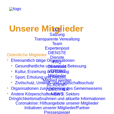
Unsere Mitglieder
DZE
Satzung
Transparente Verwaltung
Team
Expertenpool
DIENSTE
Ordentliche Mitglieder
Dienste
Ehrenamtlich tätige Organisationen
FAQ
Gesundheitliche und soziale Betreuung
Download
VEREINE
Kultur, Erziehung und Bildung
Mitglieder
Sport, Erholung und Freizeit
Mitglied werden
Zivilschutz, Umwelt- und Landschaftsschutz
ACADEMY
Organisationen zur Förderung des Gemeinwesens
VIDEOTHEK
Andere Körperschaften des 3. Sektors
NEWS
Dringlichkeitsmaßnahmen und aktuelle Informationen
Coronakrise: Hilfsangebote unserer Mitglieder
Initiativen unserer Mitglieder/Partner
Pressespiegel
A.I.D.O. Assoc. Italiana Donazione Organi