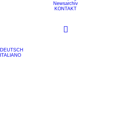
Newsarchiv
39100, Bozen, Grieser Platz, 18
KONTAKT
E-Mail: altoadige@aido.it
A.I.E.D. Familienberatungsstelle Bozen
APS
DEUTSCH
ITALIANO
39100, Bozen, Italienallee, 13M
Tel.: 0471979399
E-Mail: info@aiedbz.it
St.-Nr.: 00397080219
Web: https://www.aiedbz.it
A.L.I.R. Verein zur Bekämpfung der
Ateminsuffizienz
39100 Bozen, Amba-Alagi-Straße 28